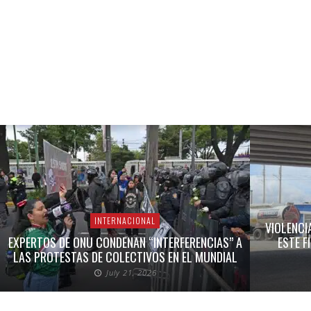
INTERNACIONAL
VIOLENCI
EXPERTOS DE ONU CONDENAN “INTERFERENCIAS” A
ESTE F
LAS PROTESTAS DE COLECTIVOS EN EL MUNDIAL
July 21, 2026