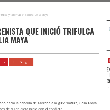
rifulca y “atentado” contra Celia Maya
ENISTA QUE INICIÓ TRIFULCA
LIA MAYA
erest
Google+
E
“
C
ado hacia la candida de Morena a la gubernatura, Celia Maya,
s de quien diera inicio con el conflicto.