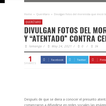
Home
»
Querétaro
»
Divulgan fotos del morenista que inició t
QUERÉTARO
DIVULGAN FOTOS DEL MOR
Y “ATENTADO” CONTRA CE
lamanga
/
May 24, 2021
/
0
/
3k
1
Facebook
Twitter
Pint
SHARES
Después de que se diera a conocer el presunto atent
comenzaron a difundirse en redes sociales las imágene