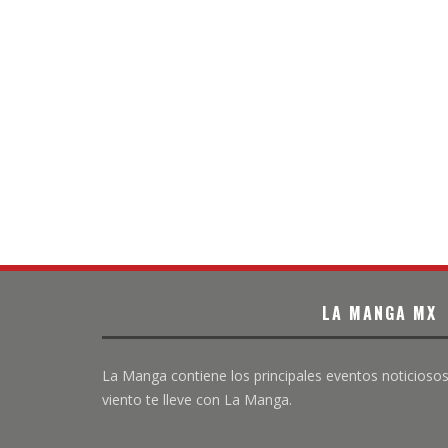
LA MANGA MX
La Manga contiene los principales eventos noticiosos
viento te lleve con La Manga.