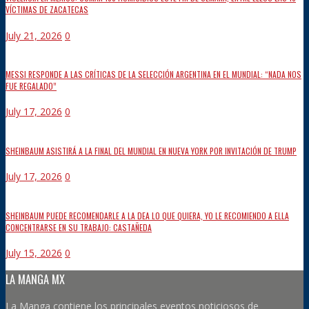
VÍCTIMAS DE ZACATECAS
July 21, 2026
0
MESSI RESPONDE A LAS CRÍTICAS DE LA SELECCIÓN ARGENTINA EN EL MUNDIAL: “NADA NOS
FUE REGALADO”
July 17, 2026
0
SHEINBAUM ASISTIRÁ A LA FINAL DEL MUNDIAL EN NUEVA YORK POR INVITACIÓN DE TRUMP
July 17, 2026
0
SHEINBAUM PUEDE RECOMENDARLE A LA DEA LO QUE QUIERA, YO LE RECOMIENDO A ELLA
CONCENTRARSE EN SU TRABAJO: CASTAÑEDA
July 15, 2026
0
LA MANGA MX
La Manga contiene los principales eventos noticiosos de