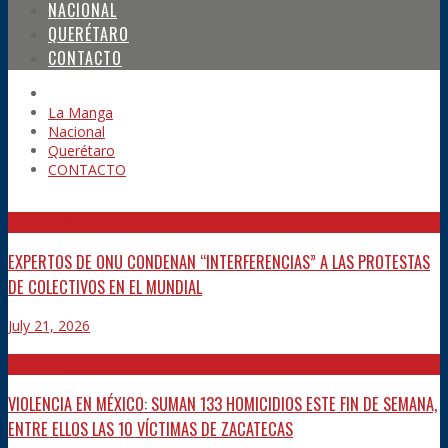
NACIONAL
QUERÉTARO
CONTACTO
La Manga
Nacional
Querétaro
CONTACTO
INTERNACIONAL
EXPERTOS DE ONU CONDENAN “INTERFERENCIAS” A LAS PROTESTAS
DE COLECTIVOS EN EL MUNDIAL
July 21, 2026
NACIONAL
VIOLENCIA EN MÉXICO: SUMAN 133 HOMICIDIOS ESTE FIN DE SEMANA,
ENTRE ELLOS LAS 10 VÍCTIMAS DE ZACATECAS