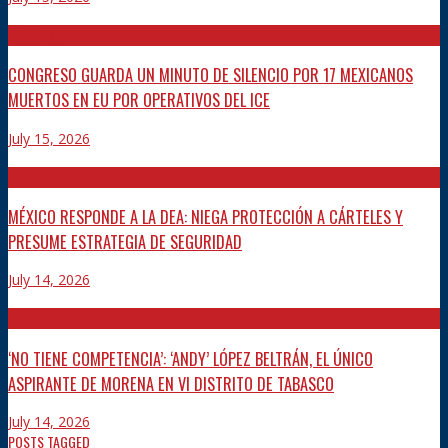
NACIONAL
CONGRESO GUARDA UN MINUTO DE SILENCIO POR 17 MEXICANOS
MUERTOS EN EU POR OPERATIVOS DEL ICE
July 15, 2026
NACIONAL
MÉXICO RESPONDE A LA DEA: NIEGA PROTECCIÓN A CÁRTELES Y
PRESUME ESTRATEGIA DE SEGURIDAD
July 14, 2026
POLÍTICO
‘NO TIENE COMPETENCIA’: ‘ANDY’ LÓPEZ BELTRÁN, EL ÚNICO
ASPIRANTE DE MORENA EN VI DISTRITO DE TABASCO
July 14, 2026
POSTS TAGGED