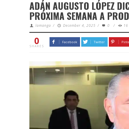
ADÁN AUGUSTO LÓPEZ DIC
PRÓXIMA SEMANA A PRO
lamanga
/
December 4, 2025
/
0
/
16
0
Facebook
Twitter
Pint
SHARES