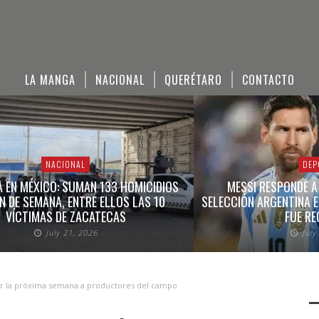
LA MANGA
NACIONAL
QUERÉTARO
CONTACTO
NACIONAL
DEP
A EN MÉXICO: SUMAN 133 HOMICIDIOS
MESSI RESPONDE A
IN DE SEMANA, ENTRE ELLOS LAS 10
SELECCIÓN ARGENTINA E
VÍCTIMAS DE ZACATECAS
FUE RE
July 21, 2026
July
ir la próxima semana a productores del campo