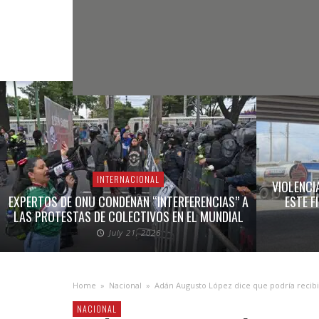
INTERNACIONAL
VIOLENCI
EXPERTOS DE ONU CONDENAN “INTERFERENCIAS” A
ESTE F
LAS PROTESTAS DE COLECTIVOS EN EL MUNDIAL
July 21, 2026
Home
»
Nacional
»
Adán Augusto López dice que podría recib
NACIONAL