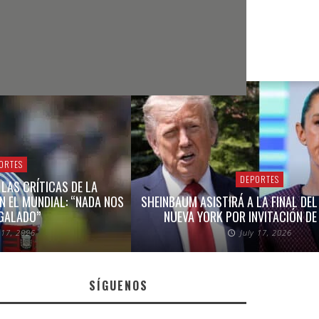
ORTES
DEPORTES
 LAS CRÍTICAS DE LA
N EL MUNDIAL: “NADA NOS
SHEINBAUM ASISTIRÁ A LA FINAL DEL
GALADO”
NUEVA YORK POR INVITACIÓN D
 17, 2026
July 17, 2026
SÍGUENOS