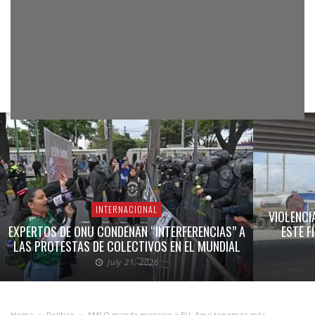
INTERNACIONAL
VIOLENCI
EXPERTOS DE ONU CONDENAN “INTERFERENCIAS” A
ESTE F
LAS PROTESTAS DE COLECTIVOS EN EL MUNDIAL
July 21, 2026
Home
»
Político
»
AMLO manda mensaje a EU: Aquí tenemos más