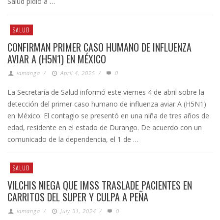
Salud pidió a …
SALUD
CONFIRMAN PRIMER CASO HUMANO DE INFLUENZA
AVIAR A (H5N1) EN MÉXICO
lamanga
/
April 4, 2025
/
0
La Secretaría de Salud informó este viernes 4 de abril sobre la
detección del primer caso humano de influenza aviar A (H5N1)
en México. El contagio se presentó en una niña de tres años de
edad, residente en el estado de Durango. De acuerdo con un
comunicado de la dependencia, el 1 de …
SALUD
VILCHIS NIEGA QUE IMSS TRASLADE PACIENTES EN
CARRITOS DEL SUPER Y CULPA A PEÑA
lamanga
/
July 31, 2024
/
0