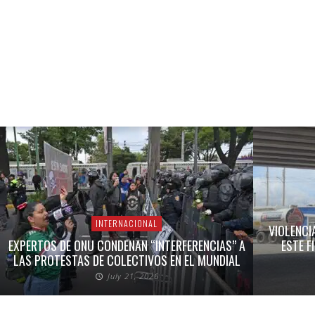
INTERNACIONAL
VIOLENCI
EXPERTOS DE ONU CONDENAN “INTERFERENCIAS” A
ESTE F
LAS PROTESTAS DE COLECTIVOS EN EL MUNDIAL
July 21, 2026