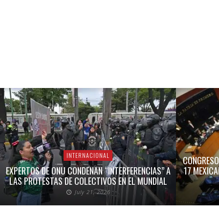
E
A
R
Ñ
C
D
U
E
A
O
M
D
S
”
P
A
July
July
July
July
21,
17,
17,
15,
2026
2026
2026
2026
INTERNACIONAL
CONGRESO 
EXPERTOS DE ONU CONDENAN “INTERFERENCIAS” A
17 MEXICA
LAS PROTESTAS DE COLECTIVOS EN EL MUNDIAL
July 21, 2026