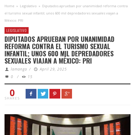
Home
»
Legislativo
»
Diputados aprueban por unanimidad reforma contra
el turismo sexual infantil; unos 600 mil depredadores sexuales viajan a
México: PRI
LEGISLATIVO
DIPUTADOS APRUEBAN POR UNANIMIDAD
REFORMA CONTRA EL TURISMO SEXUAL
INFANTIL; UNOS 600 MIL DEPREDADORES
SEXUALES VIAJAN A MÉXICO: PRI
lamanga
/
April 29, 2025
0
/
15
0
SHARES