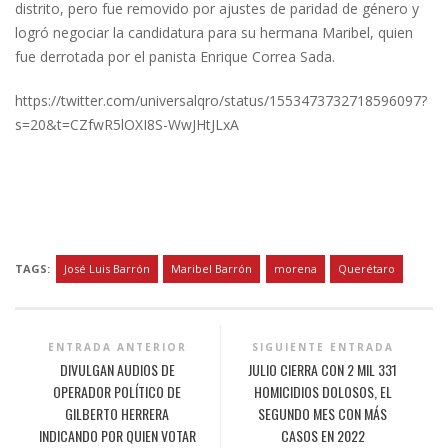
distrito, pero fue removido por ajustes de paridad de género y
logró negociar la candidatura para su hermana Maribel, quien
fue derrotada por el panista Enrique Correa Sada.
https://twitter.com/universalqro/status/1553473732718596097?
s=20&t=CZfwR5lOXI8S-WwJHtJLxA
TAGS:
José Luis Barrón
Maribel Barrón
morena
Querétaro
ENTRADA ANTERIOR
SIGUIENTE ENTRADA
DIVULGAN AUDIOS DE
JULIO CIERRA CON 2 MIL 331
OPERADOR POLÍTICO DE
HOMICIDIOS DOLOSOS, EL
GILBERTO HERRERA
SEGUNDO MES CON MÁS
INDICANDO POR QUIEN VOTAR
CASOS EN 2022