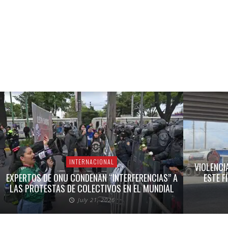
INTERNACIONAL
VIOLENCI
EXPERTOS DE ONU CONDENAN “INTERFERENCIAS” A
ESTE F
LAS PROTESTAS DE COLECTIVOS EN EL MUNDIAL
July 21, 2026