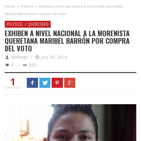
Home
»
Político
»
Exhiben a nivel nacional a la morenista queretana
Maribel Barrón por compra del voto
POLÍTICO
/
QUERÉTARO
EXHIBEN A NIVEL NACIONAL A LA MORENISTA
QUERETANA MARIBEL BARRÓN POR COMPRA
DEL VOTO
lamanga
/
July 30, 2022
0
/
952
1
SHARES