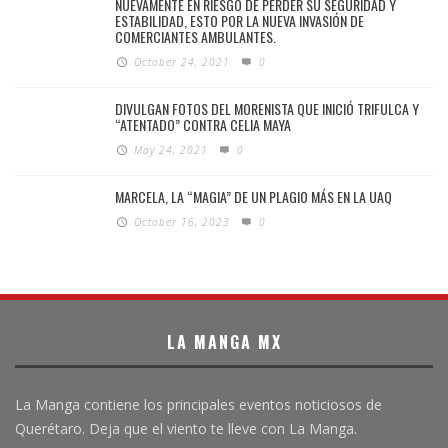
NUEVAMENTE EN RIESGO DE PERDER SU SEGURIDAD Y
ESTABILIDAD, ESTO POR LA NUEVA INVASIÓN DE
COMERCIANTES AMBULANTES.
October 24, 2021
0
DIVULGAN FOTOS DEL MORENISTA QUE INICIÓ TRIFULCA Y
“ATENTADO” CONTRA CELIA MAYA
May 24, 2021
0
MARCELA, LA “MAGIA” DE UN PLAGIO MÁS EN LA UAQ
October 16, 2023
0
LA MANGA MX
La Manga contiene los principales eventos noticiosos de
Querétaro. Deja que el viento te lleve con La Manga.