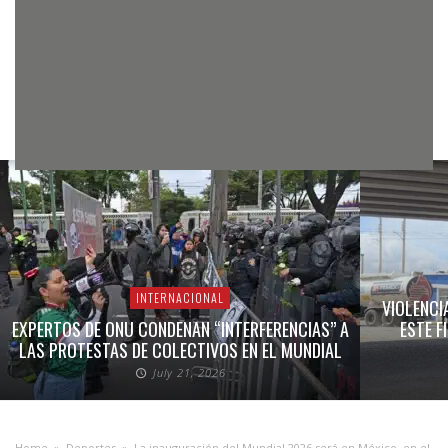
INTERNACIONAL
VIOLENCI
EXPERTOS DE ONU CONDENAN “INTERFERENCIAS” A
ESTE F
LAS PROTESTAS DE COLECTIVOS EN EL MUNDIAL
July 21, 2026
Home
»
Deportes
»
La inauguración del Mundial 2026 será en México, en el