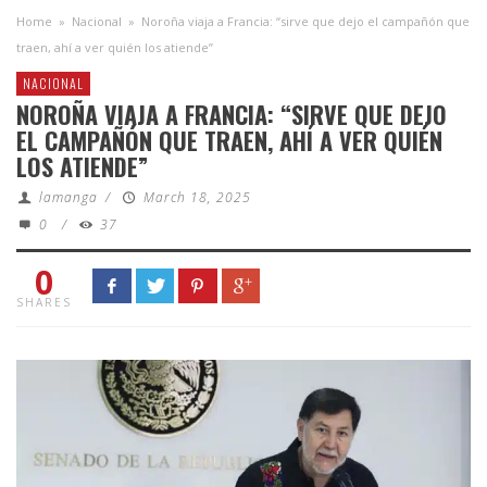
Home
»
Nacional
»
Noroña viaja a Francia: “sirve que dejo el campañón que
traen, ahí a ver quién los atiende”
NACIONAL
NOROÑA VIAJA A FRANCIA: “SIRVE QUE DEJO
EL CAMPAÑÓN QUE TRAEN, AHÍ A VER QUIÉN
LOS ATIENDE”
lamanga
/
March 18, 2025
0
/
37
0
SHARES