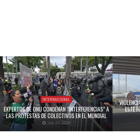
INTERNACIONAL
VIOLENCI
EXPERTOS DE ONU CONDENAN “INTERFERENCIAS” A
ESTE F
LAS PROTESTAS DE COLECTIVOS EN EL MUNDIAL
July 21, 2026