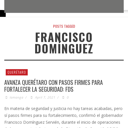
21,
21,
17,
17,
15,
15,
14,
14,
2026
2026
2026
2026
2026
2026
2026
2026
POSTS TAGGED
FRANCISCO
DOMÍNGUEZ
QUERÉTARO
AVANZA QUERÉTARO CON PASOS FIRMES PARA
FORTALECER LA SEGURIDAD: FDS
lamanga
/
April 7, 2021
/
0
En materia de seguridad y justicia no hay tareas acabadas, pero
sí pasos firmes para su fortalecimiento, confirmó el gobernador
Francisco Domínguez Servién, durante el inicio de operaciones