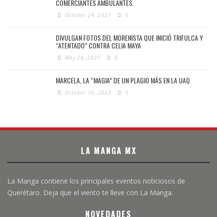
COMERCIANTES AMBULANTES.
October 24, 2021
0
DIVULGAN FOTOS DEL MORENISTA QUE INICIÓ TRIFULCA Y
“ATENTADO” CONTRA CELIA MAYA
May 24, 2021
0
MARCELA, LA “MAGIA” DE UN PLAGIO MÁS EN LA UAQ
October 16, 2023
0
LA MANGA MX
La Manga contiene los principales eventos noticiosos de
Querétaro. Deja que el viento te lleve con La Manga.
NOVEDADES