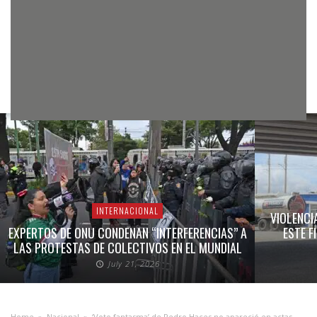
INTERNACIONAL
VIOLENCI
EXPERTOS DE ONU CONDENAN “INTERFERENCIAS” A
ESTE F
LAS PROTESTAS DE COLECTIVOS EN EL MUNDIAL
July 21, 2026
Home
»
Nacional
»
‘Voto fantasma’ de Pedro Haces no apareció en actas,