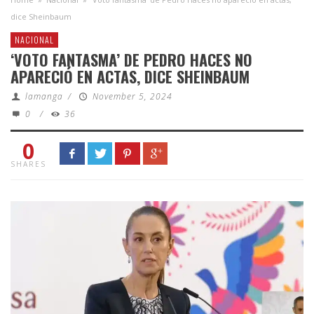
dice Sheinbaum
NACIONAL
‘VOTO FANTASMA’ DE PEDRO HACES NO
APARECIÓ EN ACTAS, DICE SHEINBAUM
lamanga
/
November 5, 2024
0
/
36
0
SHARES