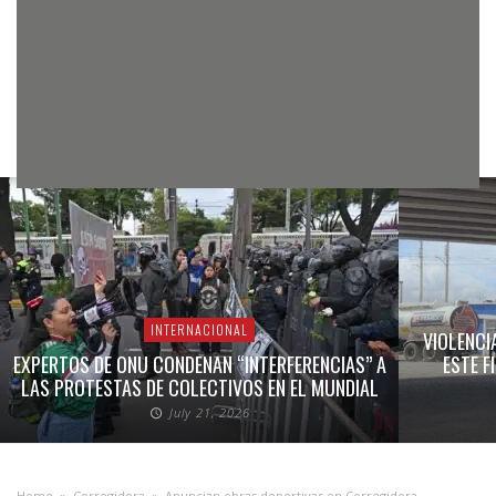
INTERNACIONAL
VIOLENCI
EXPERTOS DE ONU CONDENAN “INTERFERENCIAS” A
ESTE F
LAS PROTESTAS DE COLECTIVOS EN EL MUNDIAL
July 21, 2026
Home
»
Corregidora
»
Anuncian obras deportivas en Corregidora