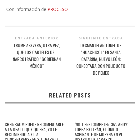
-Con información de
PROCESO
ENTRADA ANTERIOR
SIGUIENTE ENTRADA
TRUMP ASEVERA, OTRA VEZ,
DESMANTELAN TÚNEL DE
QUE LOS CÁRTELES DEL
"HUACHICOL" EN SANTA
NARCOTRÁFICO “GOBIERNAN
CATARINA, NUEVO LEÓN;
MÉXICO“
CONECTABA CON POLIDUCTO
DE PEMEX
RELATED POSTS
SHEINBAUM PUEDE RECOMENDARLE
‘NO TIENE COMPETENCIA’: ‘ANDY’
A LA DEA LO QUE QUIERA, YO LE
LÓPEZ BELTRÁN, EL ÚNICO
RECOMIENDO A ELLA
ASPIRANTE DE MORENA EN VI
CONCENTRARSE EN SU TRABAJO:
DISTRITO DE TABASCO