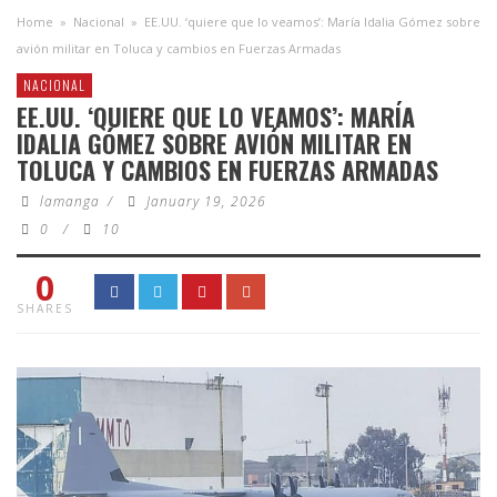
Home
»
Nacional
»
EE.UU. ‘quiere que lo veamos’: María Idalia Gómez sobre
avión militar en Toluca y cambios en Fuerzas Armadas
NACIONAL
EE.UU. ‘QUIERE QUE LO VEAMOS’: MARÍA
IDALIA GÓMEZ SOBRE AVIÓN MILITAR EN
TOLUCA Y CAMBIOS EN FUERZAS ARMADAS
lamanga
/
January 19, 2026
0
/
10
0
SHARES