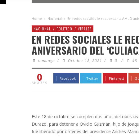
Home
»
Nacional
»
En redes sociales le recuerdan a AMLO aniv
NACIONAL
/
POLÍTICO
/
VIRALES
EN REDES SOCIALES LE R
ANIVERSARIO DEL ‘CULIA
lamanga
/
October 18, 2021
/
0
/
48
0
Facebook
Twitter
Pinterest
Go
SHARES
Este 18 de octubre se cumplen dos años del operativ
Durazo, para detener a Ovidio Guzmán, hijo de Joaqu
fue liberado por órdenes del presidente Andrés Manu