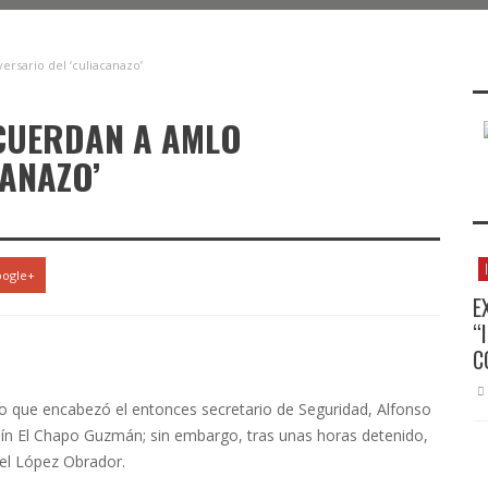
ersario del ‘culiacanazo’
ECUERDAN A AMLO
CANAZO’
ogle+
E
“
C
o que encabezó el entonces secretario de Seguridad, Alfonso
ín El Chapo Guzmán; sin embargo, tras unas horas detenido,
el López Obrador.