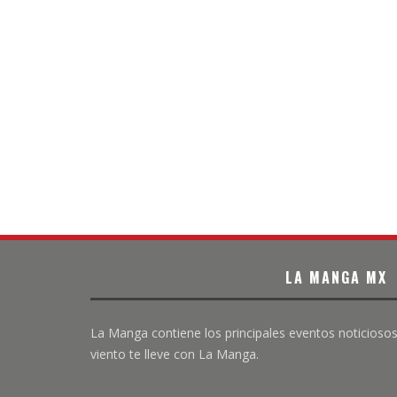
LA MANGA MX
La Manga contiene los principales eventos noticiosos
viento te lleve con La Manga.