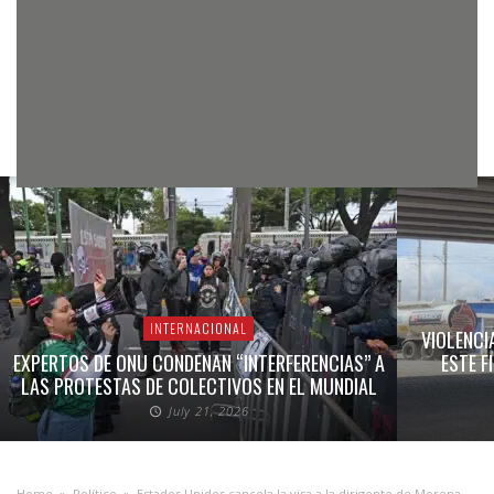
INTERNACIONAL
VIOLENCI
EXPERTOS DE ONU CONDENAN “INTERFERENCIAS” A
ESTE F
LAS PROTESTAS DE COLECTIVOS EN EL MUNDIAL
July 21, 2026
Home
»
Político
»
Estados Unidos cancela la visa a la dirigente de Morena