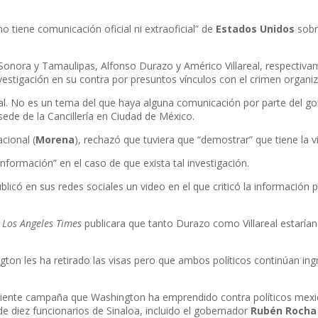
o tiene comunicación oficial ni extraoficial” de
Estados
Unidos
sobr
nora y Tamaulipas, Alfonso Durazo y Américo Villareal, respectivam
nvestigación en su contra por presuntos vínculos con el crimen organi
ial. No es un tema del que haya alguna comunicación por parte del g
de de la Cancillería en Ciudad de México.
cional (
Morena
), rechazó que tuviera que “demostrar” que tiene la v
formación” en el caso de que exista tal investigación.
ublicó en sus redes sociales un video en el que criticó la información
Los Angeles Times
publicara que tanto Durazo como Villareal estaría
ngton les ha retirado las visas pero que ambos políticos continúan i
ciente campaña que Washington ha emprendido contra políticos mexica
de diez funcionarios de Sinaloa, incluido el gobernador
Rubén Rocha