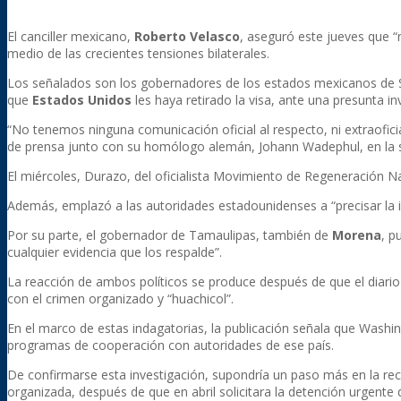
El canciller mexicano,
Roberto
Velasco
, aseguró este jueves que “n
medio de las crecientes tensiones bilaterales.
Los señalados son los gobernadores de los estados mexicanos de So
que
Estados
Unidos
les haya retirado la visa, ante una presunta i
“No tenemos ninguna comunicación oficial al respecto, ni extraofic
de prensa junto con su homólogo alemán, Johann Wadephul, en la se
El miércoles, Durazo, del oficialista Movimiento de Regeneración Na
Además, emplazó a las autoridades estadounidenses a “precisar la in
Por su parte, el gobernador de Tamaulipas, también de
Morena
, p
cualquier evidencia que los respalde”.
La reacción de ambos políticos se produce después de que el diario
con el crimen organizado y “huachicol”.
En el marco de estas indagatorias, la publicación señala que Washi
programas de cooperación con autoridades de ese país.
De confirmarse esta investigación, supondría un paso más en la re
organizada, después de que en abril solicitara la detención urgente 