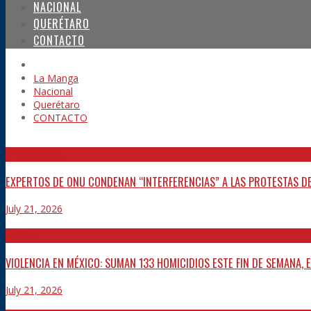
NACIONAL
QUERÉTARO
CONTACTO
La Manga
Nacional
Querétaro
CONTACTO
INTERNACIONAL
EXPERTOS DE ONU CONDENAN “INTERFERENCIAS” A LAS PROTESTAS DE
July 21, 2026
NACIONAL
VIOLENCIA EN MÉXICO: SUMAN 133 HOMICIDIOS ESTE FIN DE SEMANA, 
July 21, 2026