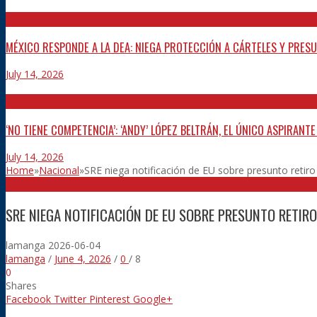
NACIONAL
MÉXICO RESPONDE A LA DEA: NIEGA PROTECCIÓN A CÁRTELES Y PRES
July 14, 2026
POLÍTICO
‘NO TIENE COMPETENCIA’: ‘ANDY’ LÓPEZ BELTRÁN, EL ÚNICO ASPIRANT
July 14, 2026
Home
»
Nacional
»
SRE niega notificación de EU sobre presunto reti
NACIONAL
SRE NIEGA NOTIFICACIÓN DE EU SOBRE PRESUNTO RETIR
lamanga
2026-06-04
lamanga
/
June 4, 2026
/
0
/
8
0
Shares
Facebook
Twitter
Pinterest
Google+