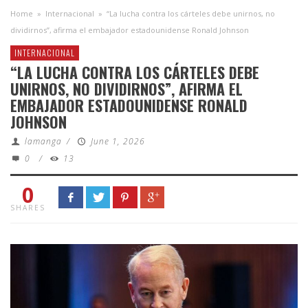
Home
»
Internacional
»
“La lucha contra los cárteles debe unirnos, no
dividirnos”, afirma el embajador estadounidense Ronald Johnson
INTERNACIONAL
“LA LUCHA CONTRA LOS CÁRTELES DEBE
UNIRNOS, NO DIVIDIRNOS”, AFIRMA EL
EMBAJADOR ESTADOUNIDENSE RONALD
JOHNSON
lamanga
/
June 1, 2026
0
/
13
0
SHARES