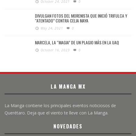
October 24, 2021
0
DIVULGAN FOTOS DEL MORENISTA QUE INICIÓ TRIFULCA Y
“ATENTADO” CONTRA CELIA MAYA
May 24, 2021
0
MARCELA, LA “MAGIA” DE UN PLAGIO MÁS EN LA UAQ
October 16, 2023
0
LA MANGA MX
La Manga contiene los principales eventos noticiosos de
Querétaro. Deja que el viento te lleve con La Manga.
NOVEDADES