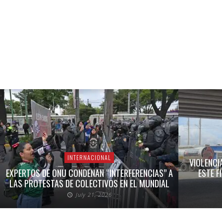
INTERNACIONAL
VIOLENCI
EXPERTOS DE ONU CONDENAN “INTERFERENCIAS” A
ESTE F
LAS PROTESTAS DE COLECTIVOS EN EL MUNDIAL
July 21, 2026