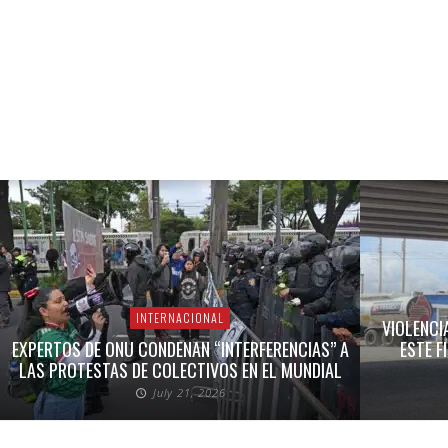
INTERNACIONAL
VIOLENCI
EXPERTOS DE ONU CONDENAN “INTERFERENCIAS” A
ESTE F
LAS PROTESTAS DE COLECTIVOS EN EL MUNDIAL
July 21, 2026