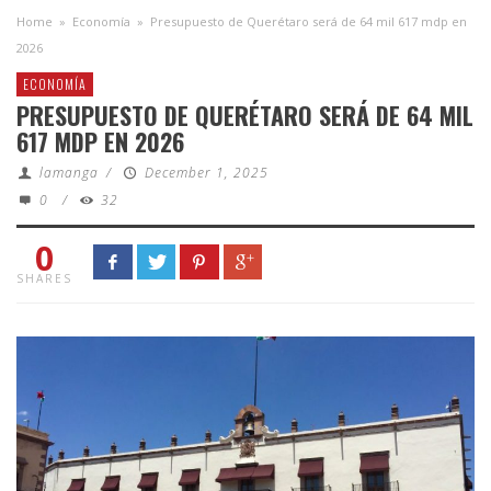
Home
»
Economía
»
Presupuesto de Querétaro será de 64 mil 617 mdp en
2026
ECONOMÍA
PRESUPUESTO DE QUERÉTARO SERÁ DE 64 MIL
617 MDP EN 2026
lamanga
/
December 1, 2025
0
/
32
0
SHARES