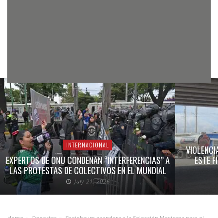
INTERNACIONAL
VIOLENCI
EXPERTOS DE ONU CONDENAN “INTERFERENCIAS” A
ESTE F
LAS PROTESTAS DE COLECTIVOS EN EL MUNDIAL
July 21, 2026
Home
»
Deportes
»
Sheinbaum abandera a la Selección Mexicana para el