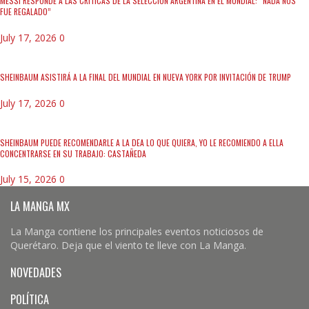
MESSI RESPONDE A LAS CRÍTICAS DE LA SELECCIÓN ARGENTINA EN EL MUNDIAL: “NADA NOS
FUE REGALADO”
July 17, 2026
0
SHEINBAUM ASISTIRÁ A LA FINAL DEL MUNDIAL EN NUEVA YORK POR INVITACIÓN DE TRUMP
July 17, 2026
0
SHEINBAUM PUEDE RECOMENDARLE A LA DEA LO QUE QUIERA, YO LE RECOMIENDO A ELLA
CONCENTRARSE EN SU TRABAJO: CASTAÑEDA
July 15, 2026
0
LA MANGA MX
La Manga contiene los principales eventos noticiosos de
Querétaro. Deja que el viento te lleve con La Manga.
NOVEDADES
POLÍTICA