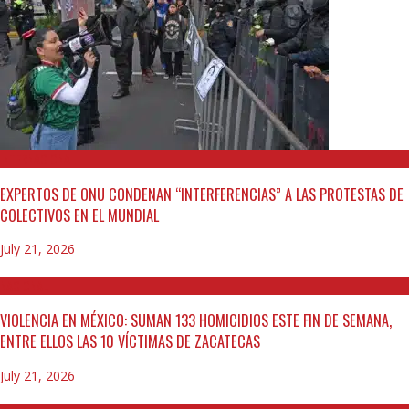
INTERNACIONAL
EXPERTOS DE ONU CONDENAN “INTERFERENCIAS” A LAS PROTESTAS DE
COLECTIVOS EN EL MUNDIAL
July 21, 2026
NACIONAL
VIOLENCIA EN MÉXICO: SUMAN 133 HOMICIDIOS ESTE FIN DE SEMANA,
ENTRE ELLOS LAS 10 VÍCTIMAS DE ZACATECAS
July 21, 2026