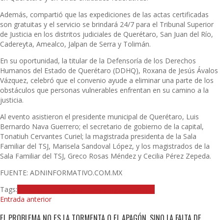
Además, compartió que las expediciones de las actas certificadas
son gratuitas y el servicio se brindará 24/7 para el Tribunal Superior
de Justicia en los distritos judiciales de Querétaro, San Juan del Río,
Cadereyta, Amealco, Jalpan de Serra y Tolimán.
En su oportunidad, la titular de la Defensoría de los Derechos
Humanos del Estado de Querétaro (DDHQ), Roxana de Jesús Ávalos
Vázquez, celebró que el convenio ayude a eliminar una parte de los
obstáculos que personas vulnerables enfrentan en su camino a la
justicia.
Al evento asistieron el presidente municipal de Querétaro, Luis
Bernardo Nava Guerrero; el secretario de gobierno de la capital,
Tonatiuh Cervantes Curiel; la magistrada presidenta de la Sala
Familiar del TSJ, Marisela Sandoval López, y los magistrados de la
Sala Familiar del TSJ, Greco Rosas Méndez y Cecilia Pérez Zepeda.
FUENTE: ADNINFORMATIVO.COM.MX
Tags:
Francisco Domínguez Servién
Querétaro
TSJ
Entrada anterior
EL PROBLEMA NO ES LA TORMENTA O EL APAGÓN, SINO LA FALTA DE