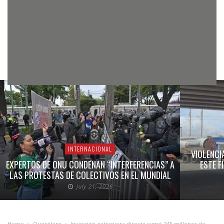
INTERNACIONAL
VIOLENCI
EXPERTOS DE ONU CONDENAN “INTERFERENCIAS” A
ESTE F
LAS PROTESTAS DE COLECTIVOS EN EL MUNDIAL
July 21, 2026
Home
»
Querétaro
»
Inversión extranjera directa sumó 745 millones de