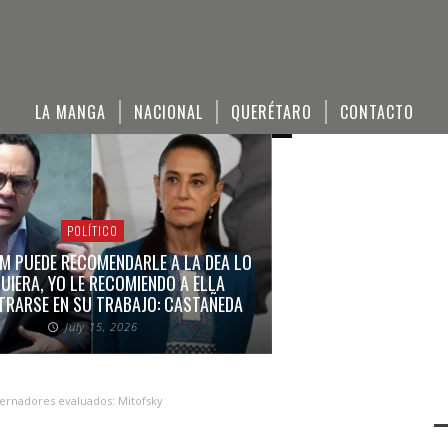
E
D
O
July
July
July
15,
14,
14,
LA MANGA
NACIONAL
QUERÉTARO
CONTACTO
2026
2026
2026
POLÍTICO
M PUEDE RECOMENDARLE A LA DEA LO
UIERA, YO LE RECOMIENDO A ELLA
RARSE EN SU TRABAJO: CASTAÑEDA
July 15, 2026
bernadores evaluados: Mitofsky