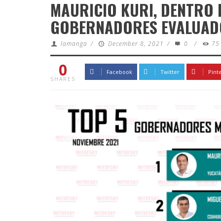
MAURICIO KURI, DENTRO 
GOBERNADORES EVALUADO
lamanga
/
December 8, 2021
/
0
/
75
0
Facebook
Twitter
Pint
SHARES