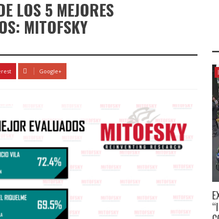
DE LOS 5 MEJORES
S: MITOFSKY
erest
Google+
E
“
C