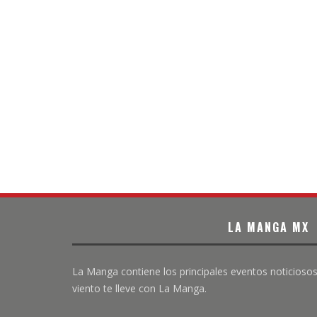
LA MANGA MX
La Manga contiene los principales eventos noticiosos
viento te lleve con La Manga.