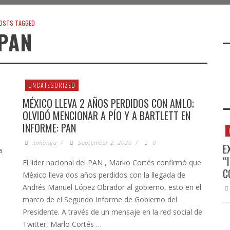
OSTS TAGGED
PAN
UNCATEGORIZED
MÉXICO LLEVA 2 AÑOS PERDIDOS CON AMLO;
OLVIDÓ MENCIONAR A PÍO Y A BARTLETT EN
INFORME: PAN
lamanga
/
September 2, 2020
/
0
E
a
“
El líder nacional del PAN , Marko Cortés confirmó que
C
México lleva dos años perdidos con la llegada de
Andrés Manuel López Obrador al gobierno, esto en el
marco de el Segundo Informe de Gobierno del
Presidente. A través de un mensaje en la red social de
Twitter, Marlo Cortés …