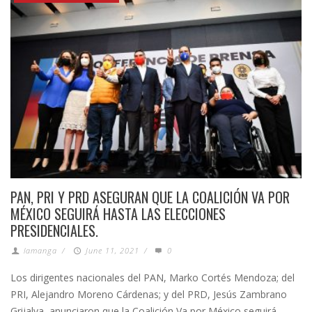
PAN, PRI Y PRD ASEGURAN QUE LA COALICIÓN VA POR
MÉXICO SEGUIRÁ HASTA LAS ELECCIONES
PRESIDENCIALES.
lamanga
/
June 11, 2021
/
0
Los dirigentes nacionales del PAN, Marko Cortés Mendoza; del
PRI, Alejandro Moreno Cárdenas; y del PRD, Jesús Zambrano
Grijalva, anunciaron que la Coalición Va por México seguirá