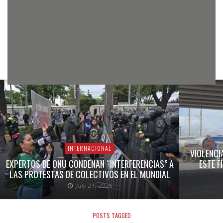
INTERNACIONAL
VIOLENCI
EXPERTOS DE ONU CONDENAN “INTERFERENCIAS” A
ESTE F
LAS PROTESTAS DE COLECTIVOS EN EL MUNDIAL
July 21, 2026
POSTS TAGGED