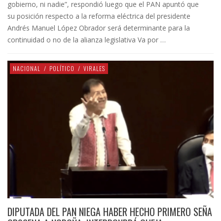
gobierno, ni nadie”, respondió luego que el PAN apuntó que
su posición respecto a la reforma eléctrica del presidente
Andrés Manuel López Obrador será determinante para la
continuidad o no de la alianza legislativa Va por …
NACIONAL
/
POLÍTICO
/
VIRALES
DIPUTADA DEL PAN NIEGA HABER HECHO PRIMERO SEÑA