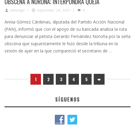
OBSCENA A NOROÑA; INTERPONDRÁ QUEJA
lamanga
/
September 24, 2021
/
0
Annia Gómez Cárdenas, diputada del Partido Acción Nacional
(PAN), informó que con el apoyo de su bancada analiza la ruta
para denunciar al petista Gerardo Fernández Noroña por la seña
obscena que supuestamente le hizo desde la tribuna en la
sesión de ayer en la que compareció el secretario de …
1
2
3
4
5
SÍGUENOS