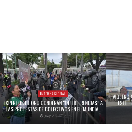
INTERNACIONAL
VIOLENCI
EXPERTOS DE ONU CONDENAN “INTERFERENCIAS” A
ESTE F
LAS PROTESTAS DE COLECTIVOS EN EL MUNDIAL
July 21, 2026