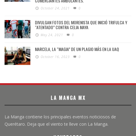
COMERCIANTES AMBULANTES.
October 24, 2021
0
DIVULGAN FOTOS DEL MORENISTA QUE INICIÓ TRIFULCA Y
“ATENTADO” CONTRA CELIA MAYA
May 24, 2021
0
MARCELA, LA “MAGIA” DE UN PLAGIO MÁS EN LA UAQ
October 16, 2023
0
LA MANGA MX
La Manga contiene los principales eventos noticiosos de
Querétaro. Deja que el viento te lleve con La Manga.