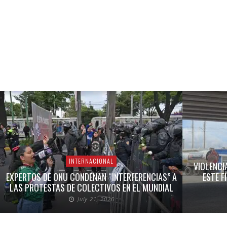
INTERNACIONAL
VIOLENCI
EXPERTOS DE ONU CONDENAN “INTERFERENCIAS” A
ESTE F
LAS PROTESTAS DE COLECTIVOS EN EL MUNDIAL
July 21, 2026