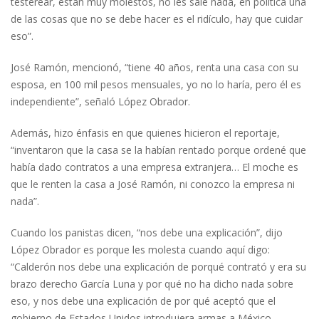
testerear, están muy molestos, no les sale nada, en política una
de las cosas que no se debe hacer es el ridículo, hay que cuidar
eso”.
José Ramón, mencionó, “tiene 40 años, renta una casa con su
esposa, en 100 mil pesos mensuales, yo no lo haría, pero él es
independiente”, señaló López Obrador.
Además, hizo énfasis en que quienes hicieron el reportaje,
“inventaron que la casa se la habían rentado porque ordené que
había dado contratos a una empresa extranjera… El moche es
que le renten la casa a José Ramón, ni conozco la empresa ni
nada”.
Cuando los panistas dicen, “nos debe una explicación”, dijo
López Obrador es porque les molesta cuando aquí digo:
“Calderón nos debe una explicación de porqué contrató y era su
brazo derecho García Luna y por qué no ha dicho nada sobre
eso, y nos debe una explicación de por qué aceptó que el
gobierno de Estados Unidos introdujera armas a México