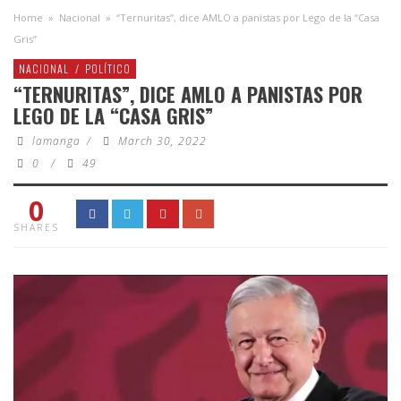
Home
»
Nacional
»
“Ternuritas”, dice AMLO a panistas por Lego de la “Casa
Gris”
NACIONAL
/
POLÍTICO
“TERNURITAS”, DICE AMLO A PANISTAS POR
LEGO DE LA “CASA GRIS”
lamanga
/
March 30, 2022
0
/
49
0
SHARES