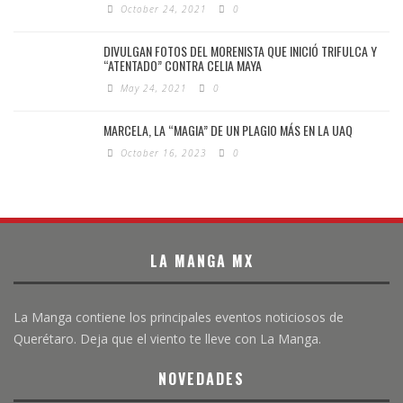
October 24, 2021
0
DIVULGAN FOTOS DEL MORENISTA QUE INICIÓ TRIFULCA Y
“ATENTADO” CONTRA CELIA MAYA
May 24, 2021
0
MARCELA, LA “MAGIA” DE UN PLAGIO MÁS EN LA UAQ
October 16, 2023
0
LA MANGA MX
La Manga contiene los principales eventos noticiosos de
Querétaro. Deja que el viento te lleve con La Manga.
NOVEDADES