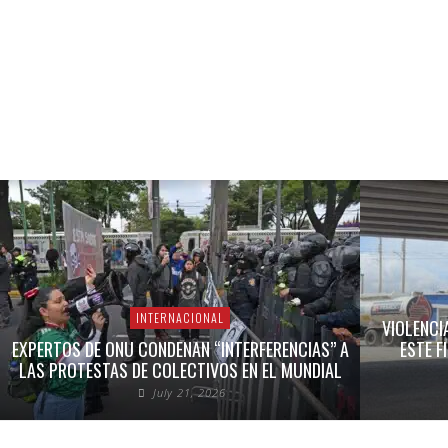
INTERNACIONAL
VIOLENCI
EXPERTOS DE ONU CONDENAN “INTERFERENCIAS” A
ESTE F
LAS PROTESTAS DE COLECTIVOS EN EL MUNDIAL
July 21, 2026