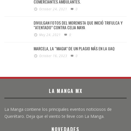
COMERCIANTES AMBULANTES.
October 24, 2021
0
DIVULGAN FOTOS DEL MORENISTA QUE INICIÓ TRIFULCA Y
“ATENTADO” CONTRA CELIA MAYA
May 24, 2021
0
MARCELA, LA “MAGIA” DE UN PLAGIO MÁS EN LA UAQ
October 16, 2023
0
LA MANGA MX
La Manga contiene los principales eventos noticiosos de
Querétaro. Deja que el viento te lleve con La Manga.
NOVEDADES