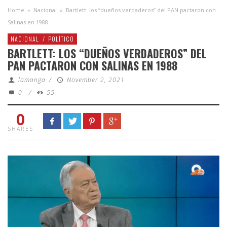
Home
»
Nacional
»
Bartlett: los “dueños verdaderos” del PAN pactaron con
Salinas en 1988
NACIONAL
/
POLÍTICO
BARTLETT: LOS “DUEÑOS VERDADEROS” DEL
PAN PACTARON CON SALINAS EN 1988
lamanga
/
November 2, 2021
0
/
55
0
SHARES