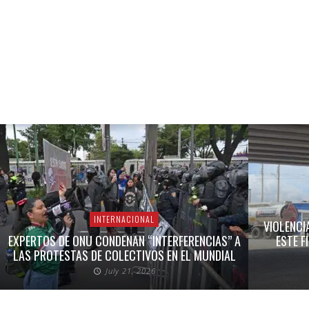
INTERNACIONAL
VIOLENCI
EXPERTOS DE ONU CONDENAN “INTERFERENCIAS” A
ESTE F
LAS PROTESTAS DE COLECTIVOS EN EL MUNDIAL
July 21, 2026